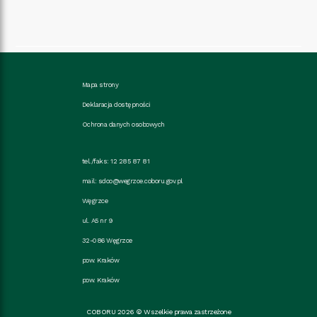
Mapa strony
Deklaracja dostępności
Ochrona danych osobowych
tel./faks: 12 285 87 81
mail:
sdoo@wegrzce.coboru.gov.pl
Węgrzce
ul. A5 nr 9
32-086 Węgrzce
pow. Kraków
pow. Kraków
COBORU 2026 © Wszelkie prawa zastrzeżone